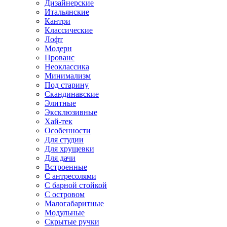
Дизайнерские
Итальянские
Кантри
Классические
Лофт
Модерн
Прованс
Неоклассика
Минимализм
Под старину
Скандинавские
Элитные
Эксклюзивные
Хай-тек
Особенности
Для студии
Для хрущевки
Для дачи
Встроенные
С антресолями
С барной стойкой
С островом
Малогабаритные
Модульные
Скрытые ручки