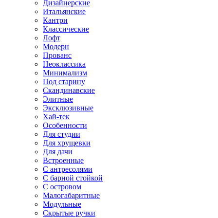
Дизайнерские
Итальянские
Кантри
Классические
Лофт
Модерн
Прованс
Неоклассика
Минимализм
Под старину
Скандинавские
Элитные
Эксклюзивные
Хай-тек
Особенности
Для студии
Для хрущевки
Для дачи
Встроенные
С антресолями
С барной стойкой
С островом
Малогабаритные
Модульные
Скрытые ручки