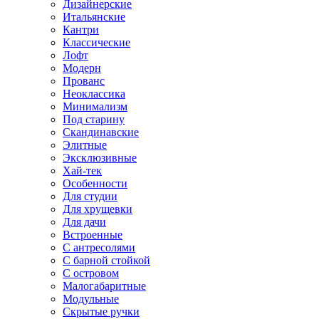
Дизайнерские
Итальянские
Кантри
Классические
Лофт
Модерн
Прованс
Неоклассика
Минимализм
Под старину
Скандинавские
Элитные
Эксклюзивные
Хай-тек
Особенности
Для студии
Для хрущевки
Для дачи
Встроенные
С антресолями
С барной стойкой
С островом
Малогабаритные
Модульные
Скрытые ручки