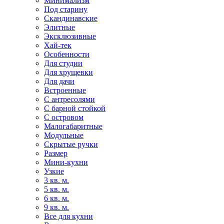
Минимализм
Под старину
Скандинавские
Элитные
Эксклюзивные
Хай-тек
Особенности
Для студии
Для хрущевки
Для дачи
Встроенные
С антресолями
С барной стойкой
С островом
Малогабаритные
Модульные
Скрытые ручки
Размер
Мини-кухни
Узкие
3 кв. м.
5 кв. м.
6 кв. м.
9 кв. м.
Все для кухни