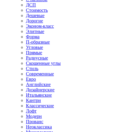
ДСП
Стоимость
Дешевые
Дорогие
Эконом-класс
Элитные
Форма
П-образные
Угловые
Прямые
Радиусные
Скошенные углы
Стиль
Современные
Евро
Английские
Дизайнерские
Итальянские
Кантри
Классические
Лофт
Модерн
Прованс
Неоклассика