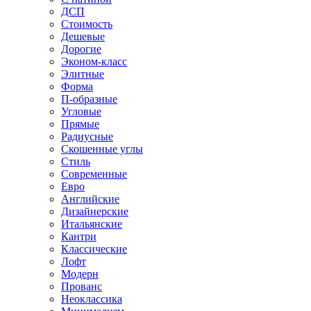
ДСП
Стоимость
Дешевые
Дорогие
Эконом-класс
Элитные
Форма
П-образные
Угловые
Прямые
Радиусные
Скошенные углы
Стиль
Современные
Евро
Английские
Дизайнерские
Итальянские
Кантри
Классические
Лофт
Модерн
Прованс
Неоклассика