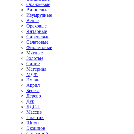
Оранжевые
Вишневые
Изумрудные
Венге
Ореховые
Янтарные
Сиреневые
Салатовые
Фиолетовые
Мятные
Золотые
Синие
Материал
МДФ
Эмаль
Акрил
Береза
Дерево
Дуб
ЛДСП
Массив
Пластик
Шпон
Экошпон
С патиной