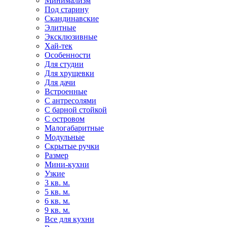
Минимализм
Под старину
Скандинавские
Элитные
Эксклюзивные
Хай-тек
Особенности
Для студии
Для хрущевки
Для дачи
Встроенные
С антресолями
С барной стойкой
С островом
Малогабаритные
Модульные
Скрытые ручки
Размер
Мини-кухни
Узкие
3 кв. м.
5 кв. м.
6 кв. м.
9 кв. м.
Все для кухни