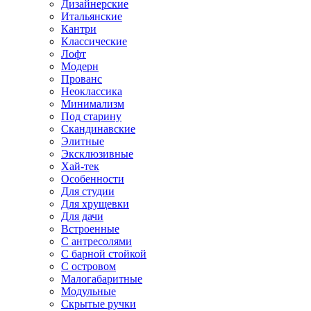
Дизайнерские
Итальянские
Кантри
Классические
Лофт
Модерн
Прованс
Неоклассика
Минимализм
Под старину
Скандинавские
Элитные
Эксклюзивные
Хай-тек
Особенности
Для студии
Для хрущевки
Для дачи
Встроенные
С антресолями
С барной стойкой
С островом
Малогабаритные
Модульные
Скрытые ручки