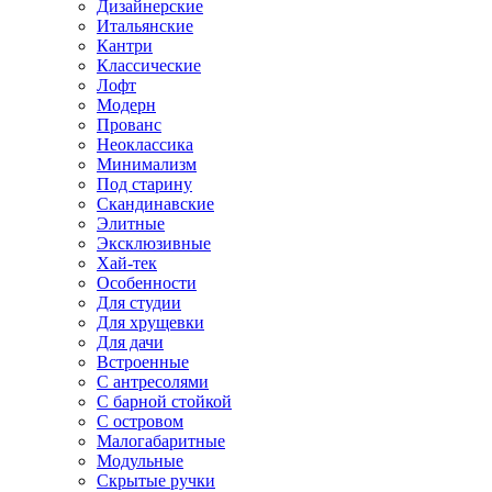
Дизайнерские
Итальянские
Кантри
Классические
Лофт
Модерн
Прованс
Неоклассика
Минимализм
Под старину
Скандинавские
Элитные
Эксклюзивные
Хай-тек
Особенности
Для студии
Для хрущевки
Для дачи
Встроенные
С антресолями
С барной стойкой
С островом
Малогабаритные
Модульные
Скрытые ручки