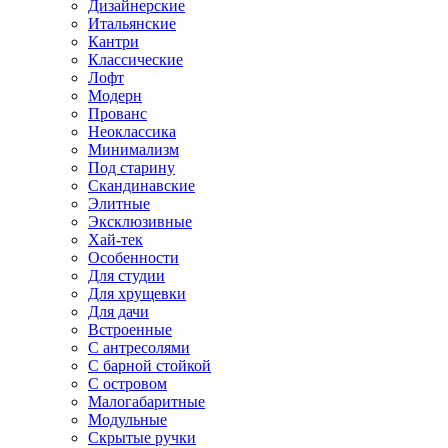
Дизайнерские
Итальянские
Кантри
Классические
Лофт
Модерн
Прованс
Неоклассика
Минимализм
Под старину
Скандинавские
Элитные
Эксклюзивные
Хай-тек
Особенности
Для студии
Для хрущевки
Для дачи
Встроенные
С антресолями
С барной стойкой
С островом
Малогабаритные
Модульные
Скрытые ручки