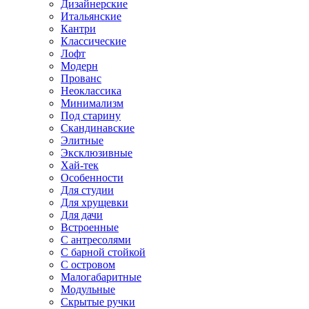
Дизайнерские
Итальянские
Кантри
Классические
Лофт
Модерн
Прованс
Неоклассика
Минимализм
Под старину
Скандинавские
Элитные
Эксклюзивные
Хай-тек
Особенности
Для студии
Для хрущевки
Для дачи
Встроенные
С антресолями
С барной стойкой
С островом
Малогабаритные
Модульные
Скрытые ручки