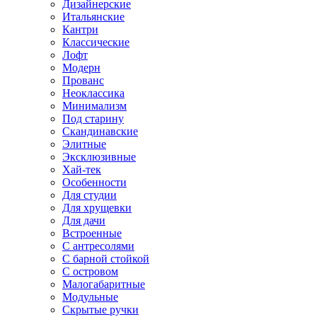
Дизайнерские
Итальянские
Кантри
Классические
Лофт
Модерн
Прованс
Неоклассика
Минимализм
Под старину
Скандинавские
Элитные
Эксклюзивные
Хай-тек
Особенности
Для студии
Для хрущевки
Для дачи
Встроенные
С антресолями
С барной стойкой
С островом
Малогабаритные
Модульные
Скрытые ручки