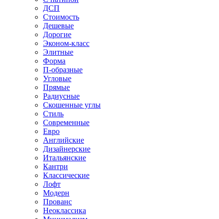
ДСП
Стоимость
Дешевые
Дорогие
Эконом-класс
Элитные
Форма
П-образные
Угловые
Прямые
Радиусные
Скошенные углы
Стиль
Современные
Евро
Английские
Дизайнерские
Итальянские
Кантри
Классические
Лофт
Модерн
Прованс
Неоклассика