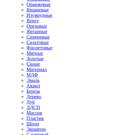
Оранжевые
Вишневые
Изумрудные
Венге
Ореховые
Янтарные
Сиреневые
Салатовые
Фиолетовые
Мятные
Золотые
Синие
Материал
МДФ
Эмаль
Акрил
Береза
Дерево
Дуб
ЛДСП
Массив
Пластик
Шпон
Экошпон
С патиной