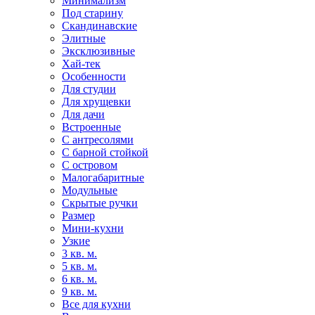
Минимализм
Под старину
Скандинавские
Элитные
Эксклюзивные
Хай-тек
Особенности
Для студии
Для хрущевки
Для дачи
Встроенные
С антресолями
С барной стойкой
С островом
Малогабаритные
Модульные
Скрытые ручки
Размер
Мини-кухни
Узкие
3 кв. м.
5 кв. м.
6 кв. м.
9 кв. м.
Все для кухни