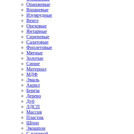
Оранжевые
Вишневые
Изумрудные
Венге
Ореховые
Янтарные
Сиреневые
Салатовые
Фиолетовые
Мятные
Золотые
Синие
Материал
МДФ
Эмаль
Акрил
Береза
Дерево
Дуб
ЛДСП
Массив
Пластик
Шпон
Экошпон
С патиной