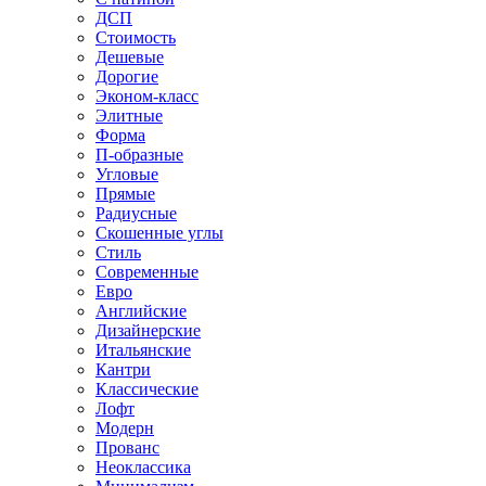
ДСП
Стоимость
Дешевые
Дорогие
Эконом-класс
Элитные
Форма
П-образные
Угловые
Прямые
Радиусные
Скошенные углы
Стиль
Современные
Евро
Английские
Дизайнерские
Итальянские
Кантри
Классические
Лофт
Модерн
Прованс
Неоклассика