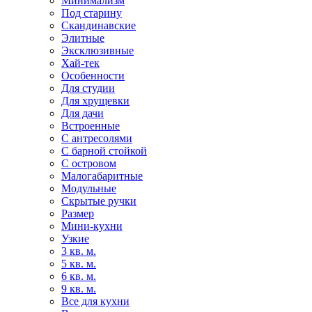
Минимализм
Под старину
Скандинавские
Элитные
Эксклюзивные
Хай-тек
Особенности
Для студии
Для хрущевки
Для дачи
Встроенные
С антресолями
С барной стойкой
С островом
Малогабаритные
Модульные
Скрытые ручки
Размер
Мини-кухни
Узкие
3 кв. м.
5 кв. м.
6 кв. м.
9 кв. м.
Все для кухни