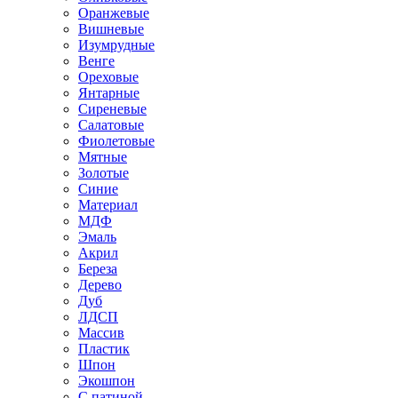
Оранжевые
Вишневые
Изумрудные
Венге
Ореховые
Янтарные
Сиреневые
Салатовые
Фиолетовые
Мятные
Золотые
Синие
Материал
МДФ
Эмаль
Акрил
Береза
Дерево
Дуб
ЛДСП
Массив
Пластик
Шпон
Экошпон
С патиной