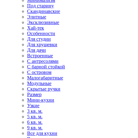
Минимализм
Под старину
Скандинавские
Элитные
Эксклюзивные
Хай-тек
Особенности
Для студии
Для хрущевки
Для дачи
Встроенные
С антресолями
С барной стойкой
С островом
Малогабаритные
Модульные
Скрытые ручки
Размер
Мини-кухни
Узкие
3 кв. м.
5 кв. м.
6 кв. м.
9 кв. м.
Все для кухни