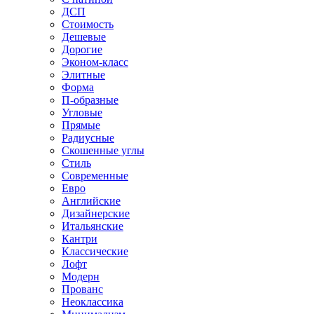
ДСП
Стоимость
Дешевые
Дорогие
Эконом-класс
Элитные
Форма
П-образные
Угловые
Прямые
Радиусные
Скошенные углы
Стиль
Современные
Евро
Английские
Дизайнерские
Итальянские
Кантри
Классические
Лофт
Модерн
Прованс
Неоклассика