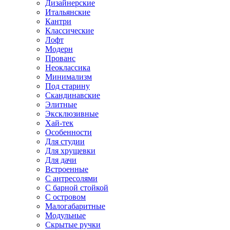
Дизайнерские
Итальянские
Кантри
Классические
Лофт
Модерн
Прованс
Неоклассика
Минимализм
Под старину
Скандинавские
Элитные
Эксклюзивные
Хай-тек
Особенности
Для студии
Для хрущевки
Для дачи
Встроенные
С антресолями
С барной стойкой
С островом
Малогабаритные
Модульные
Скрытые ручки