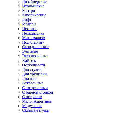
Дизайнерские
Итальянские
Кантри
Классические
Лофт
Модерн
Прованс
Неоклассика
Минимализм
Под старину
Скандинавские
Элитные
Эксклюзивные
Хай-тек
Особенности
Для студии
Для хрущевки
Для дачи
Встроенные
С антресолями
С барной стойкой
С островом
Малогабаритные
Модульные
Скрытые ручки