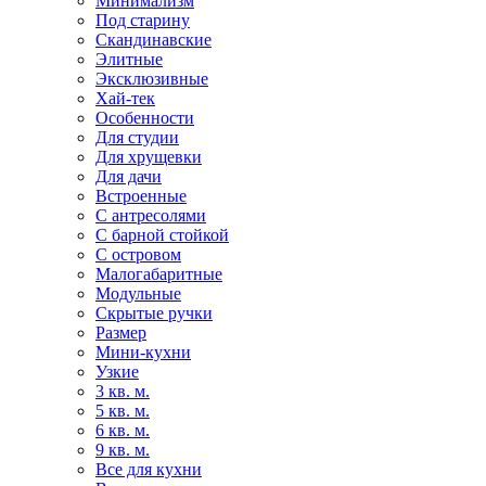
Минимализм
Под старину
Скандинавские
Элитные
Эксклюзивные
Хай-тек
Особенности
Для студии
Для хрущевки
Для дачи
Встроенные
С антресолями
С барной стойкой
С островом
Малогабаритные
Модульные
Скрытые ручки
Размер
Мини-кухни
Узкие
3 кв. м.
5 кв. м.
6 кв. м.
9 кв. м.
Все для кухни