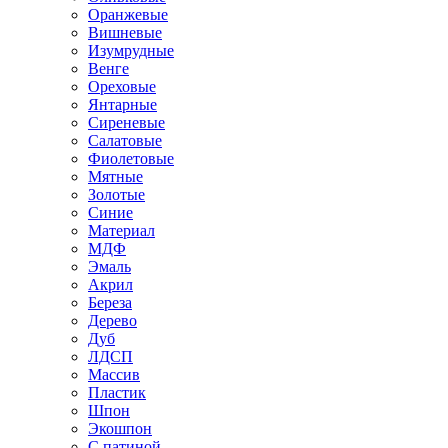
Оранжевые
Вишневые
Изумрудные
Венге
Ореховые
Янтарные
Сиреневые
Салатовые
Фиолетовые
Мятные
Золотые
Синие
Материал
МДФ
Эмаль
Акрил
Береза
Дерево
Дуб
ЛДСП
Массив
Пластик
Шпон
Экошпон
С патиной