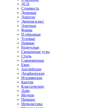
ДСП
Стоимость
Дешевые
Дорогие
Эконом-класс
Элитные
Форма
П-образные
Угловые
Прямые
Радиусные
Скошенные углы
Стиль
Современные
Евро
Английские
Дизайнерские
Итальянские
Кантри
Классические
Лофт
Модерн
Прованс
Неоклассика