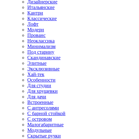
Дизайнерские
Итальянские
Кантри
Классические
Лофт
Модерн
Прованс
Неоклассика
Минимализм
Под старину
Скандинавские
Элитные
Эксклюзивные
Хай-тек
Особенности
Для студии
Для хрущевки
Для дачи
Встроенные
С антресолями
С барной стойкой
С островом
Малогабаритные
Модульные
Скрытые ручки