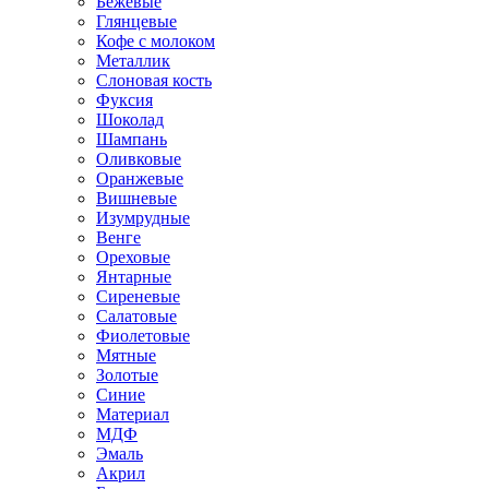
Бежевые
Глянцевые
Кофе с молоком
Металлик
Слоновая кость
Фуксия
Шоколад
Шампань
Оливковые
Оранжевые
Вишневые
Изумрудные
Венге
Ореховые
Янтарные
Сиреневые
Салатовые
Фиолетовые
Мятные
Золотые
Синие
Материал
МДФ
Эмаль
Акрил