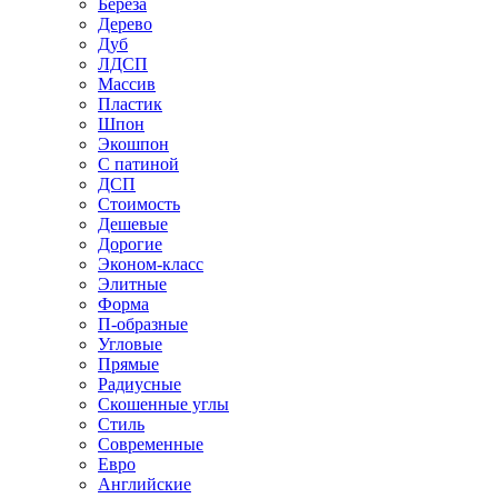
Береза
Дерево
Дуб
ЛДСП
Массив
Пластик
Шпон
Экошпон
С патиной
ДСП
Стоимость
Дешевые
Дорогие
Эконом-класс
Элитные
Форма
П-образные
Угловые
Прямые
Радиусные
Скошенные углы
Стиль
Современные
Евро
Английские