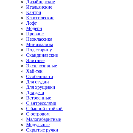
Дизайнерские
Итальянские
Кантри
Классические
Лофт
Модерн
Прованс
Неоклассика
Минимализм
Под старину
Скандинавские
Элитные
Эксклюзивные
Хай-тек
Особенности
Для студии
Для хрущевки
Для дачи
Встроенные
С антресолями
С барной стойкой
С островом
Малогабаритные
Модульные
Скрытые ручки