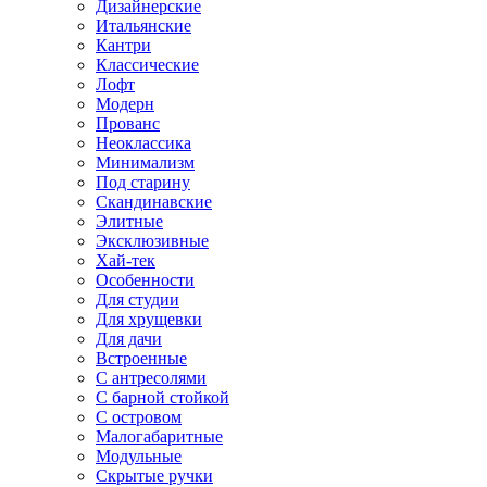
Дизайнерские
Итальянские
Кантри
Классические
Лофт
Модерн
Прованс
Неоклассика
Минимализм
Под старину
Скандинавские
Элитные
Эксклюзивные
Хай-тек
Особенности
Для студии
Для хрущевки
Для дачи
Встроенные
С антресолями
С барной стойкой
С островом
Малогабаритные
Модульные
Скрытые ручки