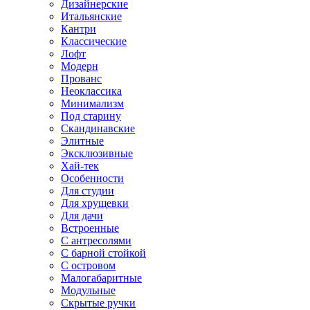
Дизайнерские
Итальянские
Кантри
Классические
Лофт
Модерн
Прованс
Неоклассика
Минимализм
Под старину
Скандинавские
Элитные
Эксклюзивные
Хай-тек
Особенности
Для студии
Для хрущевки
Для дачи
Встроенные
С антресолями
С барной стойкой
С островом
Малогабаритные
Модульные
Скрытые ручки