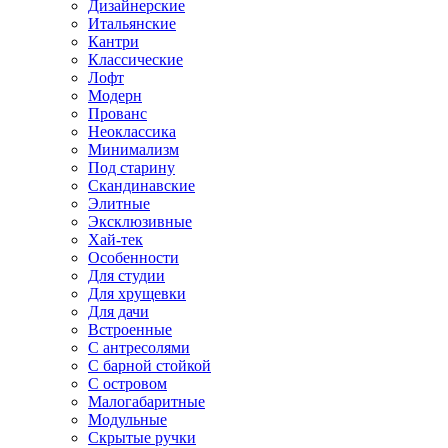
Дизайнерские
Итальянские
Кантри
Классические
Лофт
Модерн
Прованс
Неоклассика
Минимализм
Под старину
Скандинавские
Элитные
Эксклюзивные
Хай-тек
Особенности
Для студии
Для хрущевки
Для дачи
Встроенные
С антресолями
С барной стойкой
С островом
Малогабаритные
Модульные
Скрытые ручки