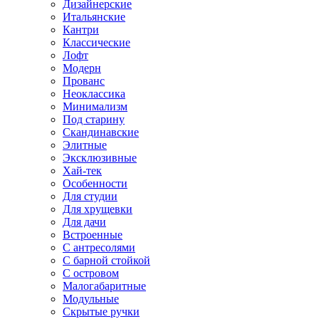
Дизайнерские
Итальянские
Кантри
Классические
Лофт
Модерн
Прованс
Неоклассика
Минимализм
Под старину
Скандинавские
Элитные
Эксклюзивные
Хай-тек
Особенности
Для студии
Для хрущевки
Для дачи
Встроенные
С антресолями
С барной стойкой
С островом
Малогабаритные
Модульные
Скрытые ручки