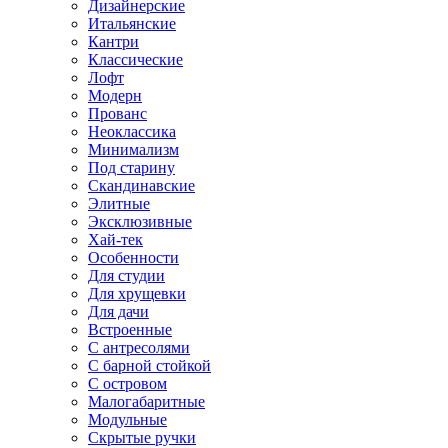
Дизайнерские
Итальянские
Кантри
Классические
Лофт
Модерн
Прованс
Неоклассика
Минимализм
Под старину
Скандинавские
Элитные
Эксклюзивные
Хай-тек
Особенности
Для студии
Для хрущевки
Для дачи
Встроенные
С антресолями
С барной стойкой
С островом
Малогабаритные
Модульные
Скрытые ручки