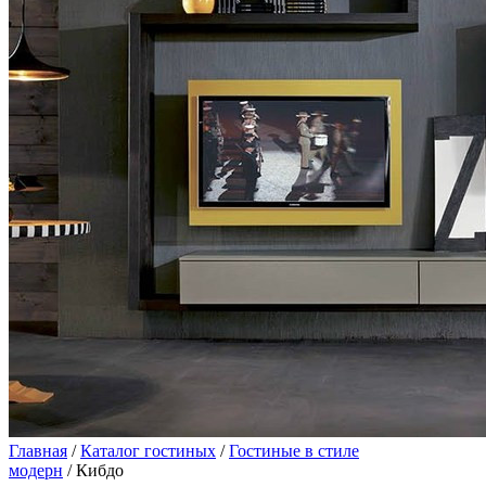
Главная
/
Каталог гостиных
/
Гостиные в стиле
модерн
/ Кибдо