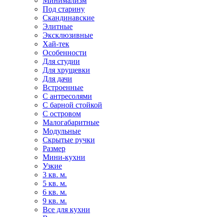
Минимализм
Под старину
Скандинавские
Элитные
Эксклюзивные
Хай-тек
Особенности
Для студии
Для хрущевки
Для дачи
Встроенные
С антресолями
С барной стойкой
С островом
Малогабаритные
Модульные
Скрытые ручки
Размер
Мини-кухни
Узкие
3 кв. м.
5 кв. м.
6 кв. м.
9 кв. м.
Все для кухни