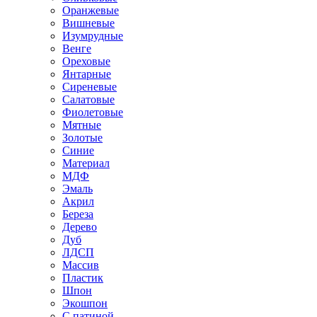
Оранжевые
Вишневые
Изумрудные
Венге
Ореховые
Янтарные
Сиреневые
Салатовые
Фиолетовые
Мятные
Золотые
Синие
Материал
МДФ
Эмаль
Акрил
Береза
Дерево
Дуб
ЛДСП
Массив
Пластик
Шпон
Экошпон
С патиной