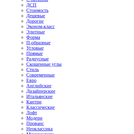
ДСП
Стоимость
Дешевые
Дорогие
Эконом-класс
Элитные
Форма
П-образные
Угловые
Прямые
Радиусные
Скошенные углы
Стиль
Современные
Евро
Английские
Дизайнерские
Итальянские
Кантри
Классические
Лофт
Модерн
Прованс
Неоклассика