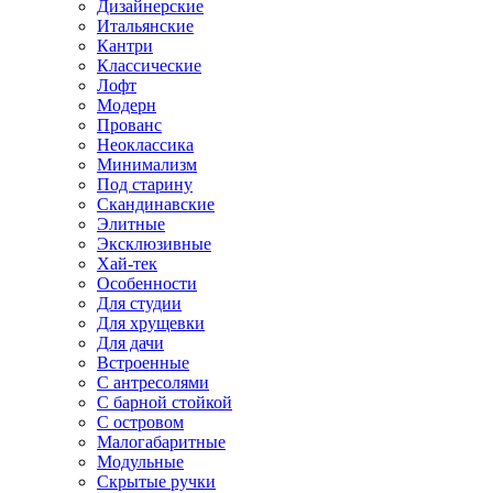
Дизайнерские
Итальянские
Кантри
Классические
Лофт
Модерн
Прованс
Неоклассика
Минимализм
Под старину
Скандинавские
Элитные
Эксклюзивные
Хай-тек
Особенности
Для студии
Для хрущевки
Для дачи
Встроенные
С антресолями
С барной стойкой
С островом
Малогабаритные
Модульные
Скрытые ручки