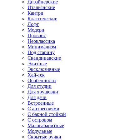
Дизайнерские
Итальянские
Кантри
Классические
Лофт
Модерн
Прованс
Неоклассика
Минимализм
Под старину
Скандинавские
Элитные
Эксклюзивные
Хай-тек
Особенности
Для студии
Для хрущевки
Для дачи
Встроенные
С антресолями
С барной стойкой
С островом
Малогабаритные
Модульные
Скрытые ручки