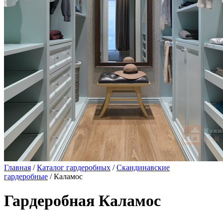
Главная
/
Каталог гардеробных
/
Скандинавские
гардеробные
/ Каламос
Гардеробная Каламос