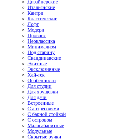
Дизайнерские
Итальянские
Кантри
Классические
Лофт
Модерн
Прованс
Неоклассика
Минимализм
Под старину
Скандинавские
Элитные
Эксклюзивные
Хай-тек
Особенности
Для студии
Для хрущевки
Для дачи
Встроенные
С антресолями
С барной стойкой
С островом
Малогабаритные
Модульные
Скрытые ручки