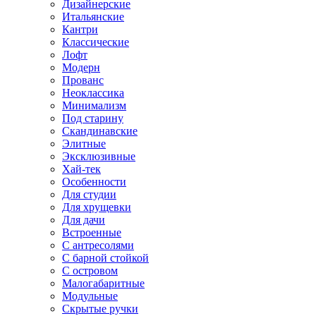
Дизайнерские
Итальянские
Кантри
Классические
Лофт
Модерн
Прованс
Неоклассика
Минимализм
Под старину
Скандинавские
Элитные
Эксклюзивные
Хай-тек
Особенности
Для студии
Для хрущевки
Для дачи
Встроенные
С антресолями
С барной стойкой
С островом
Малогабаритные
Модульные
Скрытые ручки