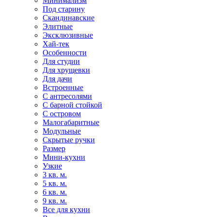
Минимализм
Под старину
Скандинавские
Элитные
Эксклюзивные
Хай-тек
Особенности
Для студии
Для хрущевки
Для дачи
Встроенные
С антресолями
С барной стойкой
С островом
Малогабаритные
Модульные
Скрытые ручки
Размер
Мини-кухни
Узкие
3 кв. м.
5 кв. м.
6 кв. м.
9 кв. м.
Все для кухни