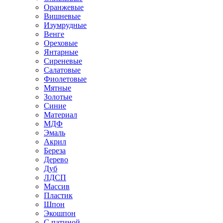
Оранжевые
Вишневые
Изумрудные
Венге
Ореховые
Янтарные
Сиреневые
Салатовые
Фиолетовые
Мятные
Золотые
Синие
Материал
МДФ
Эмаль
Акрил
Береза
Дерево
Дуб
ЛДСП
Массив
Пластик
Шпон
Экошпон
С патиной