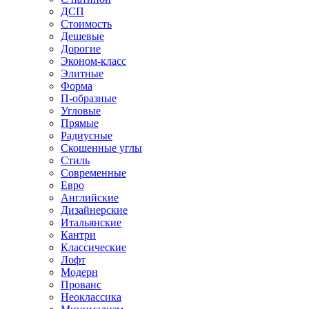
ДСП
Стоимость
Дешевые
Дорогие
Эконом-класс
Элитные
Форма
П-образные
Угловые
Прямые
Радиусные
Скошенные углы
Стиль
Современные
Евро
Английские
Дизайнерские
Итальянские
Кантри
Классические
Лофт
Модерн
Прованс
Неоклассика