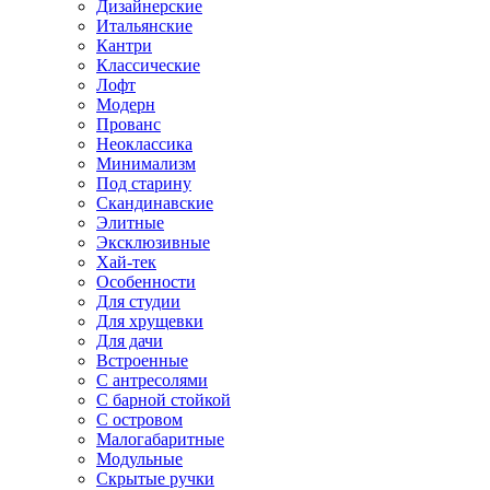
Дизайнерские
Итальянские
Кантри
Классические
Лофт
Модерн
Прованс
Неоклассика
Минимализм
Под старину
Скандинавские
Элитные
Эксклюзивные
Хай-тек
Особенности
Для студии
Для хрущевки
Для дачи
Встроенные
С антресолями
С барной стойкой
С островом
Малогабаритные
Модульные
Скрытые ручки