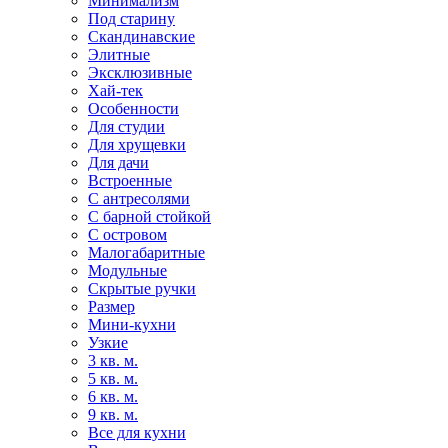
Минимализм
Под старину
Скандинавские
Элитные
Эксклюзивные
Хай-тек
Особенности
Для студии
Для хрущевки
Для дачи
Встроенные
С антресолями
С барной стойкой
С островом
Малогабаритные
Модульные
Скрытые ручки
Размер
Мини-кухни
Узкие
3 кв. м.
5 кв. м.
6 кв. м.
9 кв. м.
Все для кухни