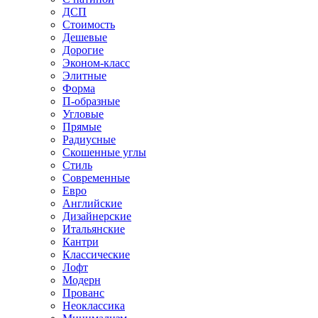
ДСП
Стоимость
Дешевые
Дорогие
Эконом-класс
Элитные
Форма
П-образные
Угловые
Прямые
Радиусные
Скошенные углы
Стиль
Современные
Евро
Английские
Дизайнерские
Итальянские
Кантри
Классические
Лофт
Модерн
Прованс
Неоклассика