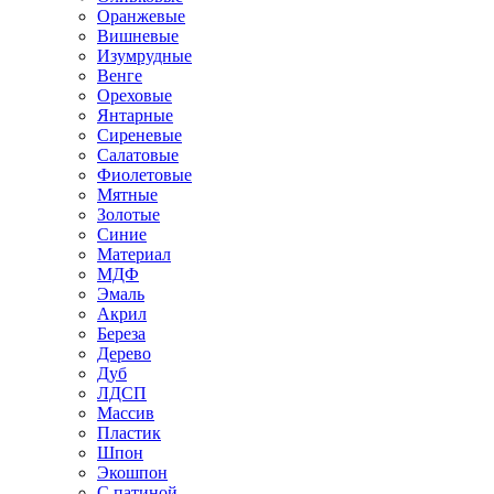
Оранжевые
Вишневые
Изумрудные
Венге
Ореховые
Янтарные
Сиреневые
Салатовые
Фиолетовые
Мятные
Золотые
Синие
Материал
МДФ
Эмаль
Акрил
Береза
Дерево
Дуб
ЛДСП
Массив
Пластик
Шпон
Экошпон
С патиной