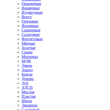
Оранжевые
Вишневые
Изумрудные
Венге
Ореховые
Янтарные
Сиреневые
Салатовые
Фиолетовые
Мятные
Золотые
Синие
Материал
МДФ
Эмаль
Акрил
Береза
Дерево
Дуб
ЛДСП
Массив
Пластик
Шпон
Экошпон
С патиной