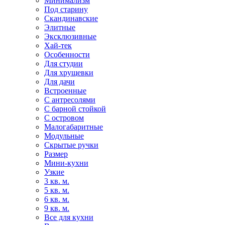
Минимализм
Под старину
Скандинавские
Элитные
Эксклюзивные
Хай-тек
Особенности
Для студии
Для хрущевки
Для дачи
Встроенные
С антресолями
С барной стойкой
С островом
Малогабаритные
Модульные
Скрытые ручки
Размер
Мини-кухни
Узкие
3 кв. м.
5 кв. м.
6 кв. м.
9 кв. м.
Все для кухни