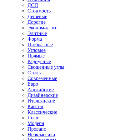
ДСП
Стоимость
Дешевые
Дорогие
Эконом-класс
Элитные
Форма
П-образные
Угловые
Прямые
Радиусные
Скошенные углы
Стиль
Современные
Евро
Английские
Дизайнерские
Итальянские
Кантри
Классические
Лофт
Модерн
Прованс
Неоклассика