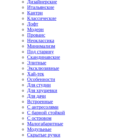
Дизайнерские
Итальянские
Кантри
Классические
Лофт
Модерн
Прованс
Неоклассика
Минимализм
Под старину
Скандинавские
Элитные
Эксклюзивные
Хай-тек
Особенности
Для студии
Для хрущевки
Для дачи
Встроенные
С антресолями
С барной стойкой
С островом
Малогабаритные
Модульные
Скрытые ручки