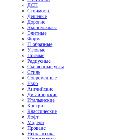
ДСП
Стоимость
Дешевые
Дорогие
Эконом-класс
Элитные
Форма
П-образные
Угловые
Прямые
Радиусные
Скошенные углы
Стиль
Современные
Евро
Английские
Дизайнерские
Итальянские
Кантри
Классические
Лофт
Модерн
Прованс
Неоклассика