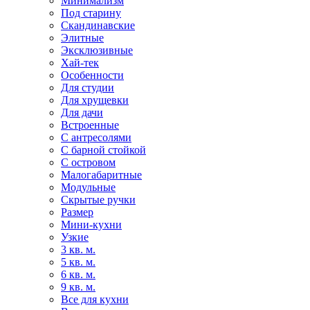
Минимализм
Под старину
Скандинавские
Элитные
Эксклюзивные
Хай-тек
Особенности
Для студии
Для хрущевки
Для дачи
Встроенные
С антресолями
С барной стойкой
С островом
Малогабаритные
Модульные
Скрытые ручки
Размер
Мини-кухни
Узкие
3 кв. м.
5 кв. м.
6 кв. м.
9 кв. м.
Все для кухни