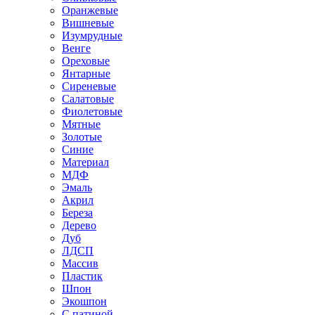
Оранжевые
Вишневые
Изумрудные
Венге
Ореховые
Янтарные
Сиреневые
Салатовые
Фиолетовые
Мятные
Золотые
Синие
Материал
МДФ
Эмаль
Акрил
Береза
Дерево
Дуб
ЛДСП
Массив
Пластик
Шпон
Экошпон
С патиной