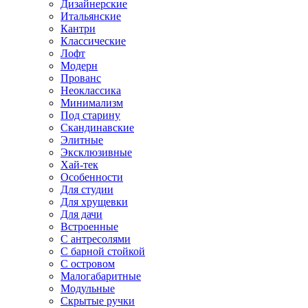
Дизайнерские
Итальянские
Кантри
Классические
Лофт
Модерн
Прованс
Неоклассика
Минимализм
Под старину
Скандинавские
Элитные
Эксклюзивные
Хай-тек
Особенности
Для студии
Для хрущевки
Для дачи
Встроенные
С антресолями
С барной стойкой
С островом
Малогабаритные
Модульные
Скрытые ручки