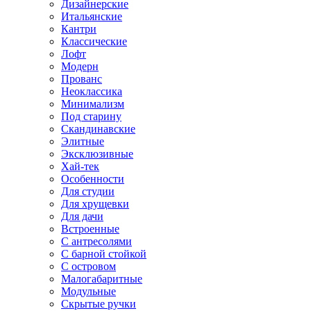
Дизайнерские
Итальянские
Кантри
Классические
Лофт
Модерн
Прованс
Неоклассика
Минимализм
Под старину
Скандинавские
Элитные
Эксклюзивные
Хай-тек
Особенности
Для студии
Для хрущевки
Для дачи
Встроенные
С антресолями
С барной стойкой
С островом
Малогабаритные
Модульные
Скрытые ручки