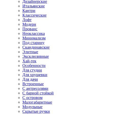
Дизайнерские
Итальянские
Кантри
Классические
Лофт
Модерн
Прованс
Неоклассика
Минимализм
Под старину
Скандинавские
Элитные
Эксклюзивные
Хай-тек
Особенности
Для студии
Для хрущевки
Для дачи
Встроенные
С антресолями
С барной стойкой
С островом
Малогабаритные
Модульные
Скрытые ручки