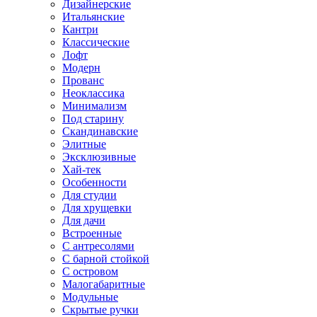
Дизайнерские
Итальянские
Кантри
Классические
Лофт
Модерн
Прованс
Неоклассика
Минимализм
Под старину
Скандинавские
Элитные
Эксклюзивные
Хай-тек
Особенности
Для студии
Для хрущевки
Для дачи
Встроенные
С антресолями
С барной стойкой
С островом
Малогабаритные
Модульные
Скрытые ручки