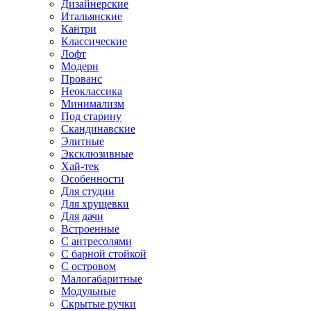
Дизайнерские
Итальянские
Кантри
Классические
Лофт
Модерн
Прованс
Неоклассика
Минимализм
Под старину
Скандинавские
Элитные
Эксклюзивные
Хай-тек
Особенности
Для студии
Для хрущевки
Для дачи
Встроенные
С антресолями
С барной стойкой
С островом
Малогабаритные
Модульные
Скрытые ручки