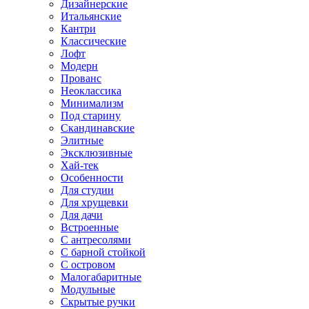
Дизайнерские
Итальянские
Кантри
Классические
Лофт
Модерн
Прованс
Неоклассика
Минимализм
Под старину
Скандинавские
Элитные
Эксклюзивные
Хай-тек
Особенности
Для студии
Для хрущевки
Для дачи
Встроенные
С антресолями
С барной стойкой
С островом
Малогабаритные
Модульные
Скрытые ручки