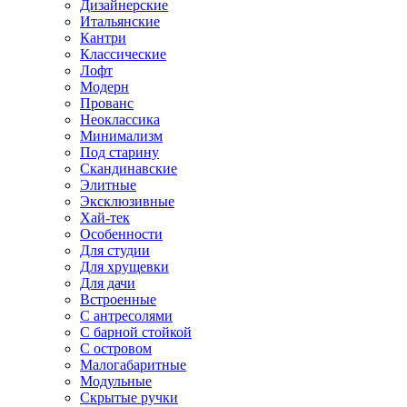
Дизайнерские
Итальянские
Кантри
Классические
Лофт
Модерн
Прованс
Неоклассика
Минимализм
Под старину
Скандинавские
Элитные
Эксклюзивные
Хай-тек
Особенности
Для студии
Для хрущевки
Для дачи
Встроенные
С антресолями
С барной стойкой
С островом
Малогабаритные
Модульные
Скрытые ручки