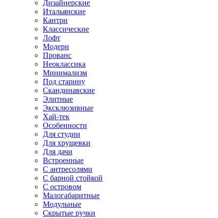
Дизайнерские
Итальянские
Кантри
Классические
Лофт
Модерн
Прованс
Неоклассика
Минимализм
Под старину
Скандинавские
Элитные
Эксклюзивные
Хай-тек
Особенности
Для студии
Для хрущевки
Для дачи
Встроенные
С антресолями
С барной стойкой
С островом
Малогабаритные
Модульные
Скрытые ручки