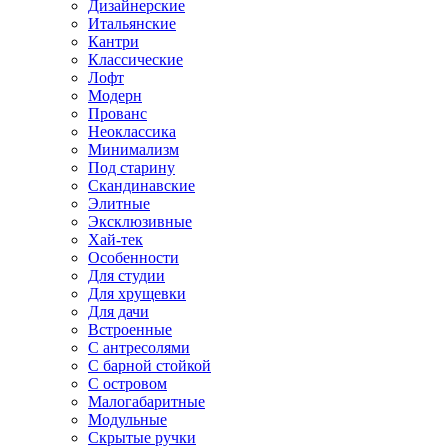
Дизайнерские
Итальянские
Кантри
Классические
Лофт
Модерн
Прованс
Неоклассика
Минимализм
Под старину
Скандинавские
Элитные
Эксклюзивные
Хай-тек
Особенности
Для студии
Для хрущевки
Для дачи
Встроенные
С антресолями
С барной стойкой
С островом
Малогабаритные
Модульные
Скрытые ручки