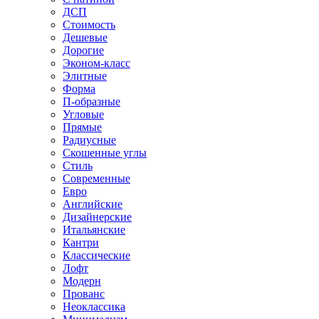
ДСП
Стоимость
Дешевые
Дорогие
Эконом-класс
Элитные
Форма
П-образные
Угловые
Прямые
Радиусные
Скошенные углы
Стиль
Современные
Евро
Английские
Дизайнерские
Итальянские
Кантри
Классические
Лофт
Модерн
Прованс
Неоклассика