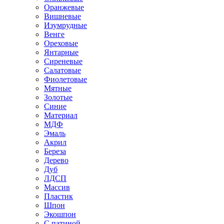
Оранжевые
Вишневые
Изумрудные
Венге
Ореховые
Янтарные
Сиреневые
Салатовые
Фиолетовые
Мятные
Золотые
Синие
Материал
МДФ
Эмаль
Акрил
Береза
Дерево
Дуб
ЛДСП
Массив
Пластик
Шпон
Экошпон
С патиной