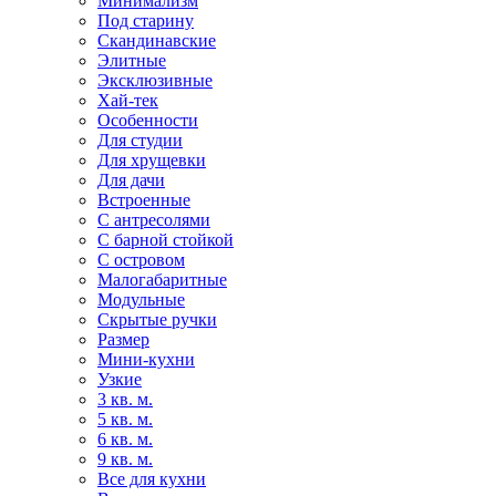
Минимализм
Под старину
Скандинавские
Элитные
Эксклюзивные
Хай-тек
Особенности
Для студии
Для хрущевки
Для дачи
Встроенные
С антресолями
С барной стойкой
С островом
Малогабаритные
Модульные
Скрытые ручки
Размер
Мини-кухни
Узкие
3 кв. м.
5 кв. м.
6 кв. м.
9 кв. м.
Все для кухни