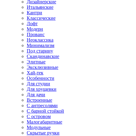
Дизайнерские
Итальянские
Кантри
Классические
Лофт
Модерн
Прованс
Неоклассика
Минимализм
Под старину
Скандинавские
Элитные
Эксклюзивные
Хай-тек
Особенности
Для студии
Для хрущевки
Для дачи
Встроенные
С антресолями
С барной стойкой
С островом
Малогабаритные
Модульные
Скрытые ручки