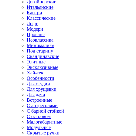
Дизайнерские
Итальянские
Кантри
Классические
Лофт
Модерн
Прованс
Неоклассика
Минимализм
Под старину
Скандинавские
Элитные
Эксклюзивные
Хай-тек
Особенности
Для студии
Для хрущевки
Для дачи
Встроенные
С антресолями
С барной стойкой
С островом
Малогабаритные
Модульные
Скрытые ручки