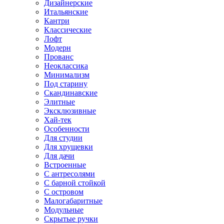
Дизайнерские
Итальянские
Кантри
Классические
Лофт
Модерн
Прованс
Неоклассика
Минимализм
Под старину
Скандинавские
Элитные
Эксклюзивные
Хай-тек
Особенности
Для студии
Для хрущевки
Для дачи
Встроенные
С антресолями
С барной стойкой
С островом
Малогабаритные
Модульные
Скрытые ручки