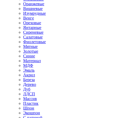
Оранжевые
Вишневые
Изумрудные
Венге
Ореховые
Янтарные
Сиреневые
Салатовые
Фиолетовые
Мятные
Золотые
Синие
Материал
МДФ
Эмаль
Акрил
Береза
Дерево
Дуб
ЛДСП
Массив
Пластик
Шпон
Экошпон
С патиной