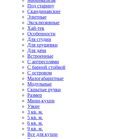
Минимализм
Под старину
Скандинавские
Элитные
Эксклюзивные
Хай-тек
Особенности
Для студии
Для хрущевки
Для дачи
Встроенные
С антресолями
С барной стойкой
С островом
Малогабаритные
Модульные
Скрытые ручки
Размер
Мини-кухни
Узкие
3 кв. м.
5 кв. м.
6 кв. м.
9 кв. м.
Все для кухни