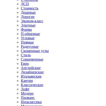
ДСП
Стоимость
Дешевые
Дорогие
Эконом-класс
Элитные
Форма
П-образные
Угловые
Прямые
Радиусные
Скошенные углы
Стиль
Современные
Евро
Английские
Дизайнерские
Итальянские
Кантри
Классические
Лофт
Модерн
Прованс
Неоклассика