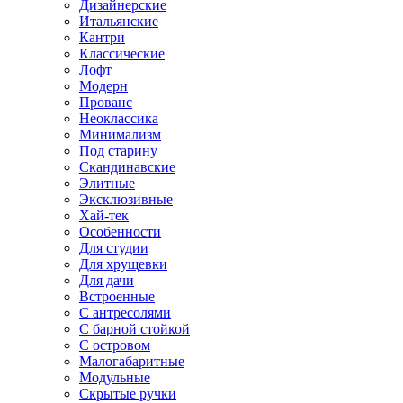
Дизайнерские
Итальянские
Кантри
Классические
Лофт
Модерн
Прованс
Неоклассика
Минимализм
Под старину
Скандинавские
Элитные
Эксклюзивные
Хай-тек
Особенности
Для студии
Для хрущевки
Для дачи
Встроенные
С антресолями
С барной стойкой
С островом
Малогабаритные
Модульные
Скрытые ручки